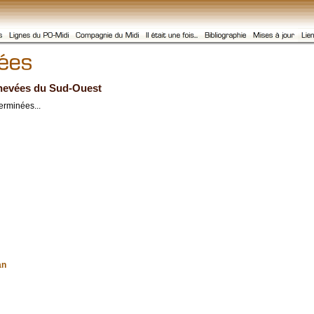
chevées du Sud-Ouest
erminées...
an