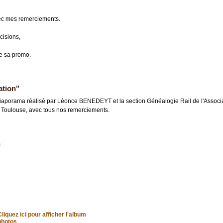
ec mes remerciements.
cisions,
e sa promo.
ation"
iaporama réalisé par Léonce BENEDEYT et la section Généalogie Rail de l'Associ
" à Toulouse, avec tous nos remerciements.
n
Cliquez ici pour afficher l'album
photos